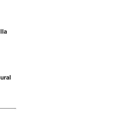
lla
ural