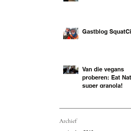
Gastblog SquatCi
Van die vegans
proberen: Eat Nat
super granola!
Archief