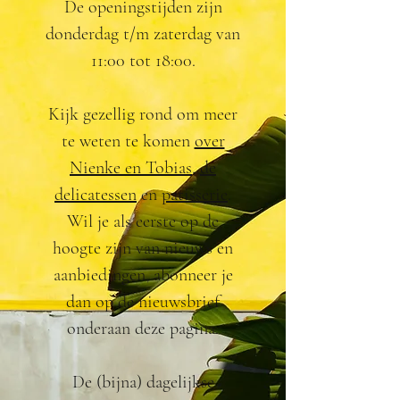
De openingstijden zijn
donderdag t/m zaterdag van
11:00 tot 18:00.
Kijk gezellig rond om meer
te weten te komen
over
Nienke en Tobias
,
de
delicatessen
en
patisserie
.
Wil je als eerste op de
hoogte zijn van nieuws en
aanbiedingen, abonneer je
dan op de nieuwsbrief
onderaan deze pagina.
De (bijna) dagelijkse