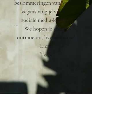
beslommeringen van Van die
vegans volg je via hun
sociale media-kanalen.
We hopen je snel te
ontmoeten, live of online!
Liefs,
T&N
Wil je op de hoogte blijven via onze
nieuwsbrief?